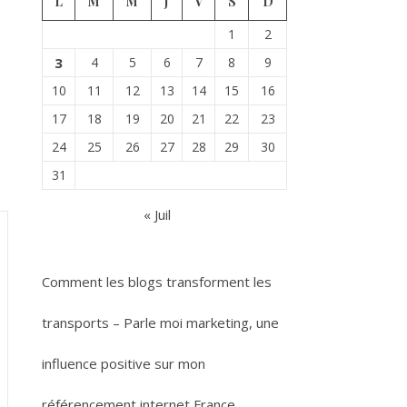
L
M
M
J
V
S
D
1
2
3
4
5
6
7
8
9
10
11
12
13
14
15
16
17
18
19
20
21
22
23
24
25
26
27
28
29
30
31
« Juil
Comment les blogs transforment les
transports – Parle moi marketing, une
influence positive sur mon
référencement internet France