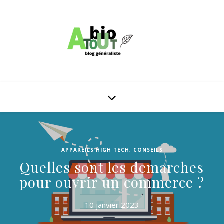
APPAREILS HIGH TECH
,
CONSEILS
Quelles sont les demarches
pour ouvrir un commerce ?
10 janvier 2023