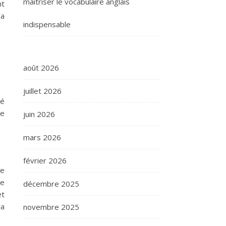
maîtriser le vocabulaire anglais
nt
la
indispensable
août 2026
juillet 2026
té
de
juin 2026
mars 2026
février 2026
Le
de
décembre 2025
et
la
novembre 2025