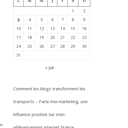
L
M
M
J
V
S
D
1
2
3
4
5
6
7
8
9
10
11
12
13
14
15
16
17
18
19
20
21
22
23
24
25
26
27
28
29
30
31
« Juil
Comment les blogs transforment les
transports – Parle moi marketing, une
influence positive sur mon
on
référencement internet France