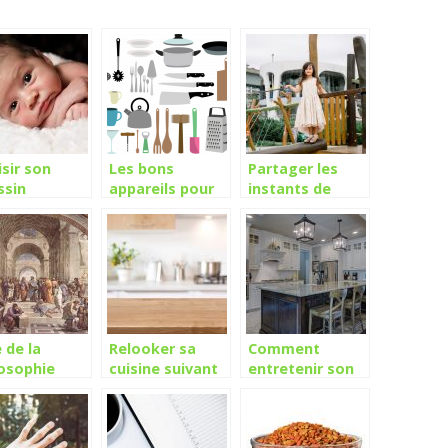
sir son
Les bons
Partager les
ssin
appareils pour
instants de
laitement
sa cuisine
bonheur avec
votre enfant
dans le jardin
 de la
Relooker sa
Comment
losophie
cuisine suivant
entretenir son
s notre
la tendance
plan de travail
idien ?
stratifié ?