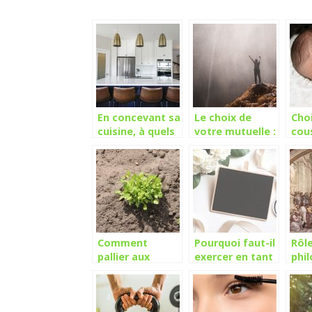
En concevant sa
Le choix de
Choi
cuisine, à quels
votre mutuelle :
cou
détails doit-on
Les facteurs à
d’al
apporter le plus
considérer
d’attention ?
Comment
Pourquoi faut-il
Rôle
pallier aux
exercer en tant
phi
problèmes
que décorateur
dan
d’irrigation sur
?
quot
vos cultures?