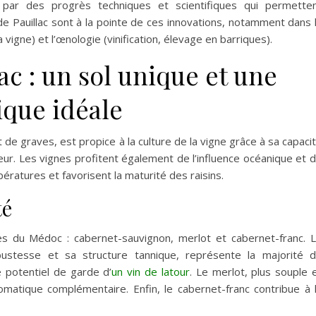
ar des progrès techniques et scientifiques qui permette
 de Pauillac sont à la pointe de ces innovations, notamment dans 
 vigne) et l’œnologie (vinification, élevage en barriques).
ac : un sol unique et une
ique idéale
 de graves, est propice à la culture de la vigne grâce à sa capaci
aleur. Les vignes profitent également de l’influence océanique et 
pératures et favorisent la maturité des raisins.
té
ues du Médoc : cabernet-sauvignon, merlot et cabernet-franc. 
bustesse et sa structure tannique, représente la majorité 
e potentiel de garde d’
un vin de latour
. Le merlot, plus souple 
omatique complémentaire. Enfin, le cabernet-franc contribue à 