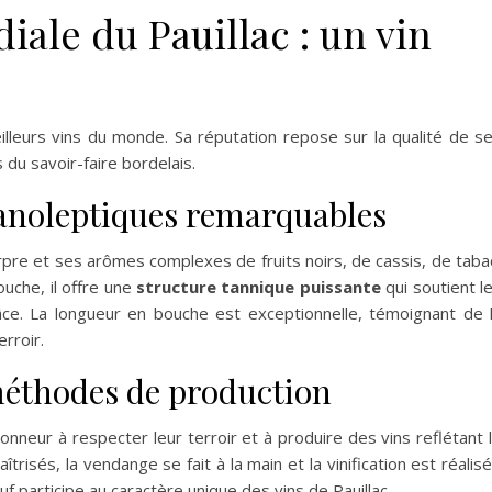
le du Pauillac : un vin
lleurs vins du monde. Sa réputation repose sur la qualité de s
du savoir-faire bordelais.
ganoleptiques remarquables
urpre et ses arômes complexes de fruits noirs, de cassis, de taba
ouche, il offre une
structure tannique puissante
qui soutient l
âce. La longueur en bouche est exceptionnelle, témoignant de 
rroir.
méthodes de production
onneur à respecter leur terroir et à produire des vins reflétant 
risés, la vendange se fait à la main et la vinification est réalis
f participe au caractère unique des vins de Pauillac.