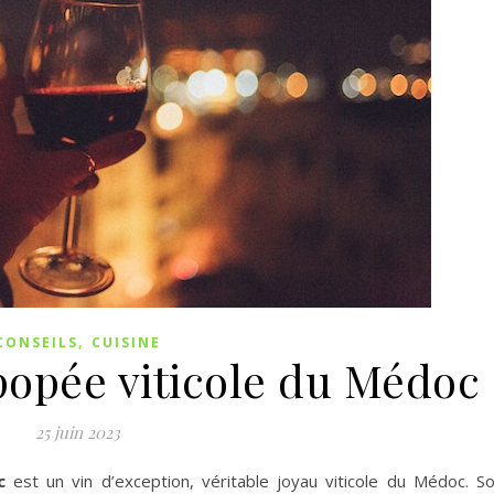
,
CONSEILS
CUISINE
épopée viticole du Médoc
25 juin 2023
c
est un vin d’exception, véritable joyau viticole du Médoc. S