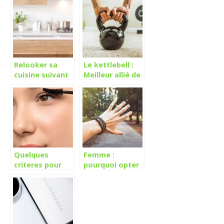
?
quotidien ?
Relooker sa
Le kettlebell :
cuisine suivant
Meilleur allié de
la tendance
votre corps !
Quelques
Femme :
criteres pour
pourquoi opter
bien choisir son
pour des
mascara
bracelets en
cuir ?