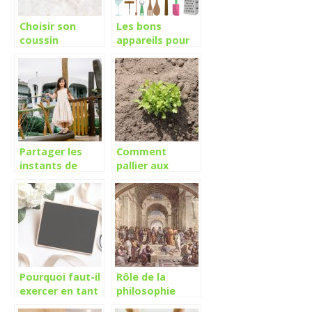
Choisir son
Les bons
coussin
appareils pour
d’allaitement
sa cuisine
Partager les
Comment
instants de
pallier aux
bonheur avec
problèmes
votre enfant
d’irrigation sur
dans le jardin
vos cultures?
Pourquoi faut-il
Rôle de la
exercer en tant
philosophie
que décorateur
dans notre