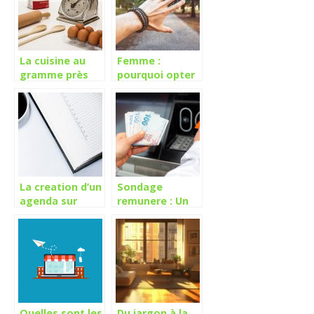
La cuisine au
Femme :
gramme près
pourquoi opter
grâce à la
pour des
cuillère balance
bracelets en
électronique
cuir ?
La creation d’un
Sondage
agenda sur
remunere : Un
Gmail :
moyen rapide et
comment faire
simple pour se
pour en ajouter
faire de l’argent
?
Quelles sont les
Du jargon à la