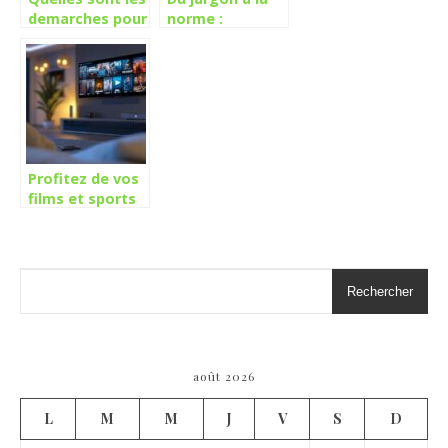
demarches pour
norme :
ouvrir un
Comment F2
commerce ?
redéfinit nos
modes de
communication
Profitez de vos
films et sports
préférés avec le
service de
streaming IPTV
Rechercher
août 2026
L
M
M
J
V
S
D