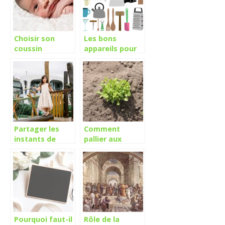
Choisir son
Les bons
coussin
appareils pour
d’allaitement
sa cuisine
Partager les
Comment
instants de
pallier aux
bonheur avec
problèmes
votre enfant
d’irrigation sur
dans le jardin
vos cultures?
Pourquoi faut-il
Rôle de la