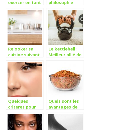
exercer en tant
philosophie
que décorateur
dans notre
?
quotidien ?
Relooker sa
Le kettlebell :
cuisine suivant
Meilleur allié de
la tendance
votre corps !
Quelques
Quels sont les
criteres pour
avantages de
bien choisir son
donner des
mascara
croquettes sans
cereales a un