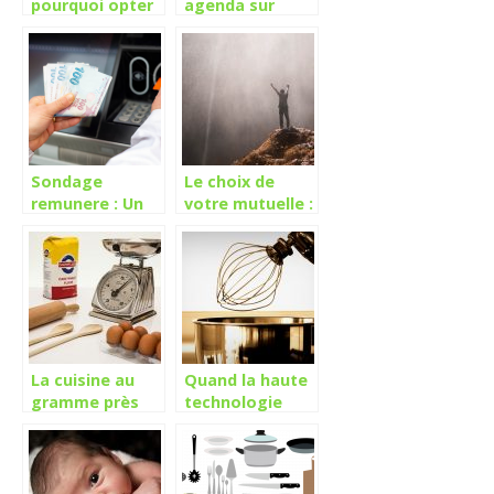
pourquoi opter
agenda sur
pour des
Gmail :
bracelets en
comment faire
cuir ?
pour en ajouter
?
Sondage
Le choix de
remunere : Un
votre mutuelle :
moyen rapide et
Les facteurs à
simple pour se
considérer
faire de l’argent
La cuisine au
Quand la haute
gramme près
technologie
grâce à la
s’invite en
cuillère balance
cuisine
électronique