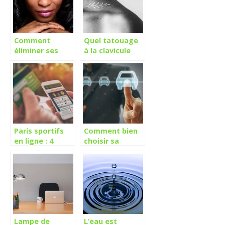
chat ?
Comment
Quel tatouage
éliminer ses
à la clavicule
taches sur la
pour femme
peau ?
Paris sportifs
Comment bien
en ligne : 4
choisir sa
bonnes raisons
voiture ?
de s’y adonner
Lampe de
L’eau est